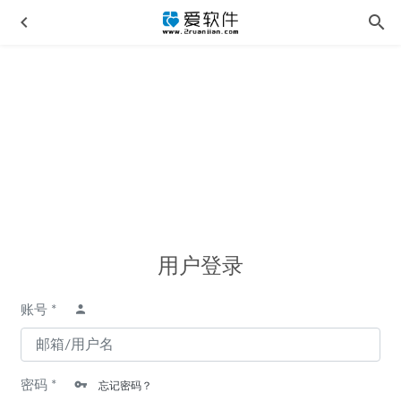
Adobe Acrobat Pro DC 2025 v25.1.21288 中文激活版
2026-
03-24
用
用户登录
AB Download Manager v1.6.6 中文免安装便携版
2025-07-06
Wondershare UniConverter v17.2.2.505中文便携版-万兴优转
户
账号 *
2026-03-24
登
555555555555555
2025-05-15
录
Aiarty Video Enhancer v3.4 中文版-AI 视频增强软件
2026-
密码 *
01-15
忘记密码？