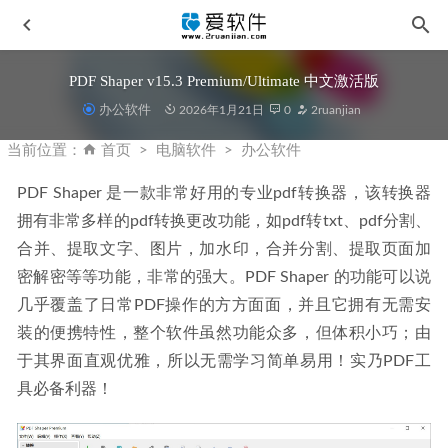
PDF Shaper v15.3 Premium/Ultimate 中文激活版
办公软件
2026年1月21日
0
2ruanjian
当前位置：
首页
电脑软件
办公软件
PDF Shaper 是一款非常好用的专业pdf转换器，该转换器
拥有非常多样的pdf转换更改功能，如pdf转txt、pdf分割、
OBS Studio v32.1.0中文版-推流录屏工具
2026-03-23
合并、提取文字、图片，加水印，合并分割、提取页面加
Adobe Illustrator 2025 v29.6.0.207 中文激活版
2025-06-23
密解密等等功能，非常的强大。PDF Shaper 的功能可以说
CoolUtils PDF Combine Pro v4.2.0.155106 中文便携版-PDF
几乎覆盖了日常PDF操作的方方面面，并且它拥有无需安
合并工具
2026-01-16
装的便携特性，整个软件虽然功能众多，但体积小巧；由
FileZilla Pro v3.70.6 中文便携版-FTP客户端
2026-06-10
于其界面直观优雅，所以无需学习简单易用！实乃PDF工
Stellar Repair for Excel 7.0.0.3 英文激活版-Excel损坏修复工
具必备利器！
具
2026-03-23