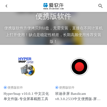
便携版软件
便携版软件方便拷贝到U盘，无需安装，直接在不同计算机
上打开使用！缺点是稳定性稍差，长期高频使用推荐安装
版！
WPS Office 2023 v12.1.0.25222 中文专业增强版
2026-03-01
OBS Studio v32.1.0中文版-推流录屏工具
2026-03-23
Adobe Bridge 2025 v15.1.0.635 中文激活版
2025-06-23
数字音频工作站-REAPER v7.62 中文便携版
2026-03-01
AdobeGenP v4.0.4最新版-Adobe全家桶系列激活工具
2026-
便携版软件
便携版软件
05-06
HyperSnap v10.0.1 中文汉化
班迪录屏 Bandicam
单文件版-专业屏幕截图工具
v8.3.0.2533中文便携版-屏幕
录制工具