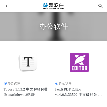
办公软件
DxO FilmPack 7.21.0.20 中文特别版
2026-03-01
FliFlik UltConv v7.0.2 中文便携版-视频下载格式转换
2026-
04-28
CapCut v8.0.1.3366 剪映国际版-抖音面向国际的视频编辑软
办公软件
办公软件
件
2026-02-01
Typora 1.13.2 中文解锁付费
Foxit PDF Editor
Quite Imposing Plus 6.0D 32位/64位 中文汉化版
2026-03-24
版-markdown编辑器
v14.0.3.33502 中文破解版-福
HyperSnap v10.0.1 中文汉化单文件版-专业屏幕截图工具
昕高级PDF编辑器专业版
2026-06-11