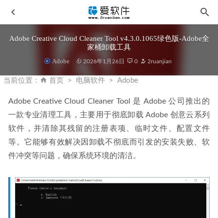
Adobe Creative Cloud Cleaner Tool v4.3.0.1065绿色版-Adobe全
家桶卸载工具
Adobe
2026年1月26日
0
2ruanjian
当前位置：
首页
电脑软件
Adobe
Adobe Creative Cloud Cleaner Tool 是 Adobe 公司推出的
一款专业清理工具，主要用于彻底卸载 Adobe 创意云系列
Adobe Premiere Pro 2025 v25.6.4.5 中文激活版
2026-01-16
软件，并清除其残留的注册表项、临时文件、配置文件
Topaz Video v1.1.0中文汉化激活版-全新AI视频优化工具
等。它能够有效解决因卸载不彻底而引发的安装失败、软
2025-11-25
件冲突等问题，确保系统环境的清洁。
Adobe InCopy 2026 v21.2.0.30 中文激活版
2026-02-08
Topaz Photo AI v4.0.3中文汉化安装版-Ai图片降噪软件
2025-06-24
010 Editor v16.0.2 中文免安装便携版-十六进制编辑器
2026-
01-16