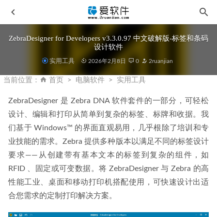
ZebraDesigner for Developers v3.3.0.97 中文破解版-标签和条码
设计软件
实用工具
2026年2月8日
0
2ruanjian
当前位置：
首页
电脑软件
实用工具
ZebraDesigner 是 Zebra DNA 软件套件的一部分，可轻松
设计、编辑和打印从简单到复杂的标签、标牌和收据。我
VideoProc Converter v8.5中文激活版-全能影像处理工具
们基于 Windows™ 的界面直观易用，几乎根除了培训和专
2025-10-30
业技能的需求。Zebra 提供多种版本以满足不同的标签设计
Lumion Pro 2025.2.2 中文破解版+图文安装教程(实测可用)
要求——从创建带有基本文本的标签到复杂的组件，如 
2026-02-07
RFID 、固定或可变数据。将 ZebraDesigner 与 Zebra 的高
PotPlayer v1.7.22770 Beta 去广告精简绿色版
2026-01-16
性能工业、桌面和移动打印机搭配使用，可快速设计出适
CAD迷你画图 2026R5.2 中文一键直装激活版
2026-07-05
合您需求的定制打印解决方案。
Aiarty Image Matting v2.5 中文激活版-Ai智能抠图工具
2025-07-06