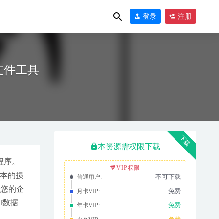
登录
注册
el 文件工具
下载
本资源需权限下载
象的程序。
VIP权限
早版本的损
不可下载
普通用户:
您和您的企
免费
月卡VIP:
16
l数据
免费
年卡VIP: