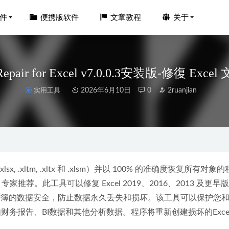
件
便携版软件
文章教程
关于
r Repair for Excel v7.0.0.3安装版-修復 Exc
实用工具
2026年6月10日
0
2ruanjian
rector 2025(威力导演) v23.4.1716.0免安装便携版
2025-06-24
C版 v1.7.3 去广告便携版-无损音乐播放器
2025-06-30
xls, .xlsx, .xltm, .xltx 和 .xlsm）并以 100% 的准确度恢复所有对
 v9.1.52.0 64位去广告绿色纯净版
2025-07-09
Excel 专家推荐。此工具可以修复 Excel 2019、2016、2013 及更
dio v32.1.0中文版-推流录屏工具
2026-03-23
于保护Excel工作簿的数据安全，防止数据永久丢失和损坏。该工具可以保护
dio 2025 25.2.5.5319 中文激活全插件版-水果数字音频工作站
2026-03-
财务报告、BI数据和其他分析数据。程序将重新创建损坏的Exce