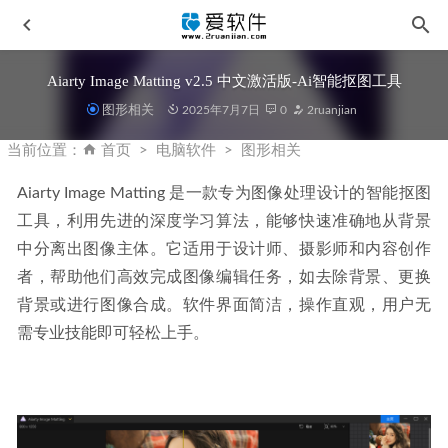
Aiarty Image Matting v2.5 中文激活版-Ai智能抠图工具
图形相关
2025年7月7日
0
2ruanjian
当前位置：
首页
电脑软件
图形相关
Aiarty Image Matting 是一款专为图像处理设计的智能抠图
工具，利用先进的深度学习算法，能够快速准确地从背景
Adobe Photoshop 2025 v26.8.0.16 免安装便携版
2025-06-22
中分离出图像主体。它适用于设计师、摄影师和内容创作
Irix HDR Pro v2.3.57 中文便携版-AI 照片编辑器
2026-03-14
者，帮助他们高效完成图像编辑任务，如去除背景、更换
JetBrains PhpStorm v2025.1 一键安装激活版
2025-04-21
背景或进行图像合成。软件界面简洁，操作直观，用户无
需专业技能即可轻松上手。
驱动总裁 v2.19.0 2025最新无广告免登录单文件版
2025-07-
07
Ashampoo UnInstaller 16.00.02 中文精简安装版
2026-02-01