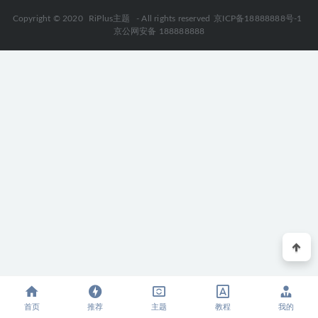
Copyright © 2020
RiPlus主题
- All rights reserved
京ICP备18888888号-1
京公网安备 188888888
首页
推荐
主题
教程
我的