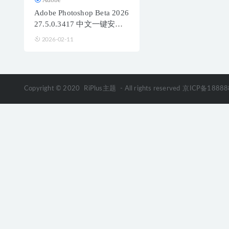
Adobe Photoshop Beta 2026
27.5.0.3417 中文一键安装
版
2026-02-11
Copyright © 2020
RiPlus主题
- All rights reserved
京ICP备18888