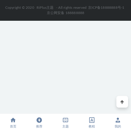
Ashampoo UnInstaller 16.00.02 中文精简安装版
2026-02-01
Copyright © 2020
RiPlus主题
- All rights reserved
京ICP备18888888号-1
京公网安备 188888888
首页
推荐
主题
教程
我的