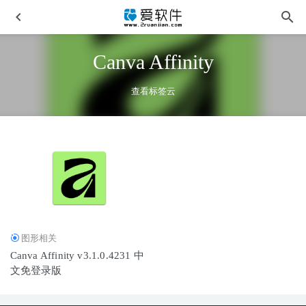
Canva Affinity
查看标签云
JetBrains Rider 2025.3.2 中文激活版-JetBrains全家桶系列软
件
2026-02-09
Axialis IconWorkshop v6.96 中文免安装便携版
2025-11-25
Stellar Photo Recovery v12.3.0.2安装版-图片误删除恢复工具
图形相关
2026-06-10
Canva Affinity v3.1.0.4231 中
888
2025-04-19
文免登录版
Ashampoo Photo Optimizer v11.0.0.10 中文便携版-图片智能
优化工具
2026-02-01