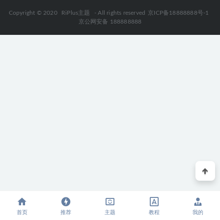
Copyright © 2020
RiPlus主题
- All rights reserved
京ICP备18888888号-1
京公网安备 188888888
首页
推荐
主题
教程
我的