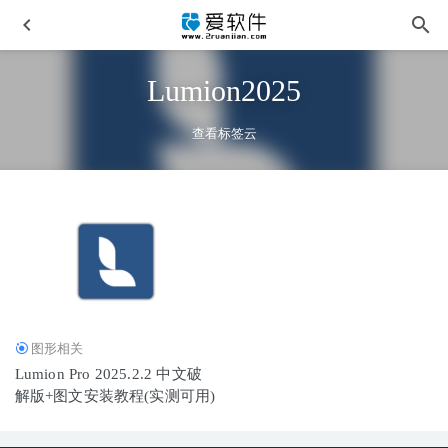
Lumion2025
查看标签云
Adobe Animate 2024 v24.0.10.14 中文激活版
2025-07-08
Stellar Repair for Excel v7.0.0.3安装版-修復 Excel 文件工具
2026-06-10
4DDiG DLL Fixer v1.0.7.3 中文破解版-DLL修复工具
2026-
图形相关
03-05
Lumion Pro 2025.2.2 中文破
Axialis IconWorkshop v6.96 中文免安装便携版
2025-11-25
解版+图文安装教程(实测可用)
Aiarty Image Matting v2.5 中文免安装便携版-人工智能抠图
工具
2025-07-06