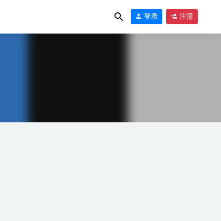
登录
注册