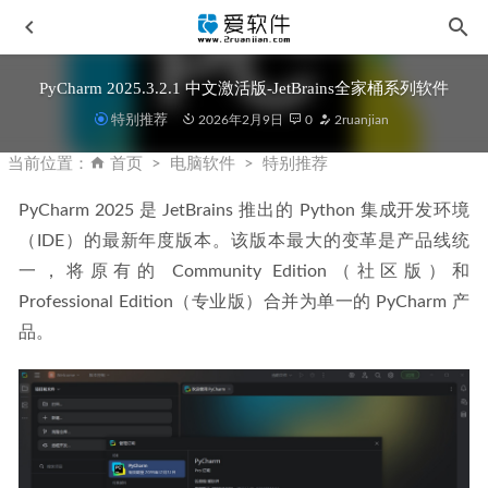
PyCharm 2025.3.2.1 中文激活版-JetBrains全家桶系列软件
特别推荐
2026年2月9日
0
2ruanjian
当前位置：
首页
电脑软件
特别推荐
PyCharm 2025 是 JetBrains 推出的 Python 集成开发环境
（IDE）的最新年度版本。该版本最大的变革是产品线统
Topaz Gigapixel AI v8.5.1 beta1 中文汉化激活版-AI无损放大
一，将原有的 Community Edition（社区版）和 
软件
2025-07-05
Professional Edition（专业版）合并为单一的 PyCharm 产
Topaz Gigapixel AI v8.4.2免安装中文便携版-Ai无损放大软件
品。
2025-06-24
Adobe Acrobat Pro DC 2025 V25.001.21078 免安装中文便携
版
2026-01-15
PowerDirector 2025(威力导演) v23.4.1716.0中文激活版
2025-06-24