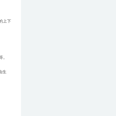
的上下
数等。
路由生