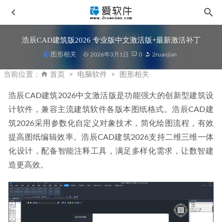
浩辰CAD建筑版2026 专业版中文激活版+最新激活补丁
图形相关
2026年3月1日
0
2ruanjian
当前位置：
首页
电脑软件
图形相关
浩辰CAD建筑2026中文激活版是功能强大的创新型建筑设
计软件，兼容主流建筑软件各版本图纸格式。浩辰CAD建
Adobe DNG Converter v17.4中文版-相机照片转换工具
2025-
筑2026采用参数化自定义对象技术，简化绘图流程，有效
06-23
提高图纸编辑效率。浩辰CAD建筑2026支持二维三维一体
Ashampoo Driver Updater v1.9.0.0 中文便携版-驱动检测更新
化设计，配备智能注释工具，满足多样化需求，让数智建
备份工具
2026-02-01
造更高效。
CLion 2025.3.2 中文激活版-JetBrains全家桶系列软件
2026-
02-08
Cinema 4D v2026.0.0 (C4D) 中文激活版
2025-12-09
Skylum Aperty v1.6.0.1544中文便携版-AI图像修饰和编辑软