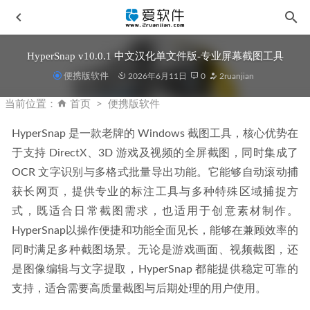
HyperSnap v10.0.1 中文汉化单文件版-专业屏幕截图工具
便携版软件
2026年6月11日
0
2ruanjian
当前位置：
首页
便携版软件
HyperSnap 是一款老牌的 Windows 截图工具，核心优势在
于支持 DirectX、3D 游戏及视频的全屏截图，同时集成了 
Clip Studio Paint EX v5.0.4 中文激活版-数字绘画软件
2026-
OCR 文字识别与多格式批量导出功能。它能够自动滚动捕
04-28
获长网页，提供专业的标注工具与多种特殊区域捕捉方
Aiarty Image Enhancer v3.8中文免安装便携版
2026-01-15
式，既适合日常截图需求，也适用于创意素材制作。
Topaz Photo AI v4.0.3中文汉化安装版-Ai图片降噪软件
HyperSnap以操作便捷和功能全面见长，能够在兼顾效率的
2025-06-24
同时满足多种截图场景。无论是游戏画面、视频截图，还
Adobe 2026 全家桶中文破解版-m0nkrus中文直装版
2026-03-
是图像编辑与文字提取，HyperSnap 都能提供稳定可靠的
01
支持，适合需要高质量截图与后期处理的用户使用。
SolveigMM Video Splitter v8.2.2602.09 中文安装版-视频无损