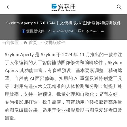
Skylum Aperty v1.6.0.1544中文便携版-AI图像修饰和编辑软件
便携版软件
2026年3月24日
0
2ruanjian
当前位置：
首页
便携版软件
Skylum Aperty 是 Skylum 于 2024 年 11 月推出的一款专注
于人像编辑的人工智能辅助图像修饰和编辑软件，Skylum 
发票闪印 v4.4.26中文版-电子发票打印工具
2026-03-01
Aperty 其功能丰富，有多样预设、基本要素调整、精确遮
阿香婆 Ashampoo Photo Optimizer Pro 26.0.2 中文便携版
罩、自然的 AI 面部修饰、实用的 AI 重塑及独特创意工具
2026-04-09
等；利用先进技术实现精准的人体检测和分割；能提升处
Ashampoo Driver Updater v1.9.0.0 中文便携版-驱动检测更新
理效率，支持一键预设、批量处理和自动化；界面友好，
备份工具
2026-02-01
专为摄影师打造，操作简便，可帮助用户轻松获得高质量
VueScan Pro v9.8.54.09 中文免安装便携版-扫描仪增强工具
的图像编辑效果，适用于专业摄影后期与图像爱好者日常
2026-06-10
编辑。
SketchBook v9.4.4.0 中文专业版-专业绘图软件
2026-04-15