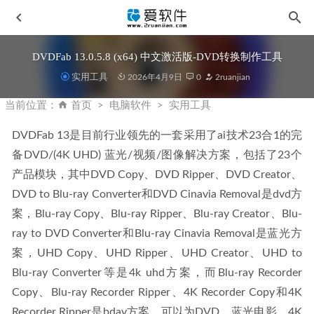
DVDFab 13.0.5.8 (x64) 中文激活版-DVD转换制作工具
实用工具
2026年4月9日
0
2ruanjian
当前位置：
首页
电脑软件
实用工具
DVDFab 13是目前行业领先的一套采用了ai技术23合1的完
备DVD/(4K UHD) 蓝光/视频/图像解决方案，包括了23个
Adobe InCopy 2026 v21.2.0.30 中文激活版
2026-02-08
产品模块，其中DVD Copy、DVD Ripper、DVD Creator、
驱动总裁 v2.19.0 2025最新无广告免登录单文件版
2025-07-
DVD to Blu-ray Converter和DVD Cinavia Removal是dvd方
07
案，Blu-ray Copy、Blu-ray Ripper、Blu-ray Creator、Blu-
Topaz Video AI v7.0.3中文汉化激活版- AI视频增强软件
ray to DVD Converter和Blu-ray Cinavia Removal是蓝光方
2025-06-24
案，UHD Copy、UHD Ripper、UHD Creator、UHD to 
PDFelement v12.1.6.3963 中文激活版-Wondershare 万兴PDF
Blu-ray Converter等是4k uhd方案，而Blu-ray Recorder 
专家
2026-01-16
Copy、Blu-ray Recorder Ripper、4K Recorder Copy和4K 
Photo Supreme v2026.1.0.8837 中文便携版
2026-03-14
Recorder Ripper是bdav方案，可以为DVD、蓝光电影、4K 