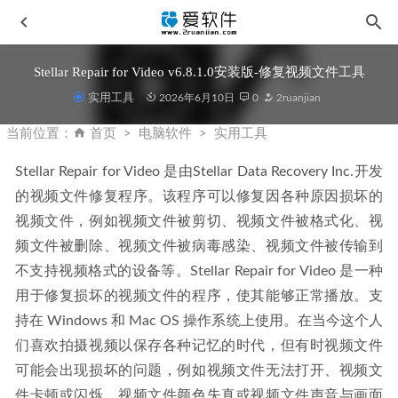
Stellar Repair for Video v6.8.1.0安装版-修复视频文件工具
实用工具
2026年6月10日
0
2ruanjian
当前位置：
首页
电脑软件
实用工具
Stellar Repair for Video 是由Stellar Data Recovery Inc.开发
的视频文件修复程序。该程序可以修复因各种原因损坏的
Stellar Repair for Video 6.8.1.0 英文激活版-视频损坏修复工
视频文件，例如视频文件被剪切、视频文件被格式化、视
具
2026-03-23
频文件被删除、视频文件被病毒感染、视频文件被传输到
CPU-Z 简体中文单文件版 v2.19.0-CPU信息查看工具
2026-
不支持视频格式的设备等。Stellar Repair for Video 是一种
03-14
用于修复损坏的视频文件的程序，使其能够正常播放。支
Topaz Video AI v7.0.3 免安装中文便携版-AI视频增强软件
持在 Windows 和 Mac OS 操作系统上使用。在当今这个人
2025-06-24
们喜欢拍摄视频以保存各种记忆的时代，但有时视频文件
ACDsee Luxea Pro 8 v8.5.0.3604 中文汉化版-亮鱼剪辑专业
可能会出现损坏的问题，例如视频文件无法打开、视频文
版8中文版
2026-04-28
件卡顿或闪烁、视频文件颜色失真或视频文件声音与画面