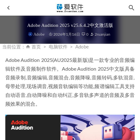
Adobe Audition 2025 v25.6.4.2中文激活版
Adobe
2026年1月16日
0
2ruanjian
当前位置：
首页
电脑软件
Adobe
Adobe Audition 2025(AU2025最新版)是一款专业的音频编
辑软件及音频制作软件。Adobe Audition 2025中文版具备
IObit Uninstaller Pro v15.4.0.1中文便携版-专业软件卸载工具
音频录制,音频编辑,音频混合,音频降噪,音频转码,多轨混音,
2026-04-15
母带处理,现场调音,视频音轨编辑等功能,频谱编辑工具支持
RubyMine 2025.3.2 中文激活版-JetBrains全家桶系列软件
自动语音,自动降噪和自动纠正,多音轨多声道的音频及多音
2026-02-09
频效果的混合。
万兴PDF PDFelement v12.1.6.3963 免安装中文便携版
2026-
01-16
Adobe Photoshop 2025 V26.8.1.8 中文正式版 – monkrus版
2025-06-26