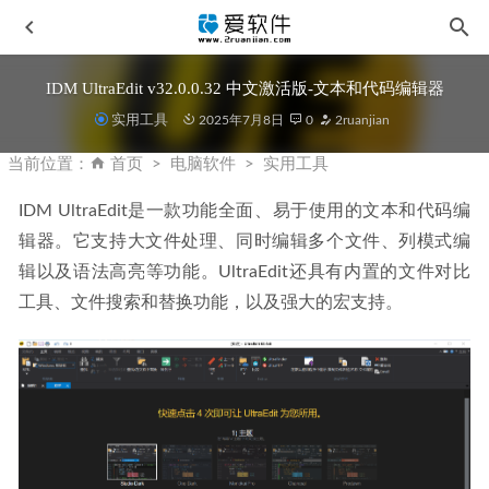
IDM UltraEdit v32.0.0.32 中文激活版-文本和代码编辑器
实用工具
2025年7月8日
0
2ruanjian
当前位置：
首页
电脑软件
实用工具
IDM UltraEdit是一款功能全面、易于使用的文本和代码编
辑器。它支持大文件处理、同时编辑多个文件、列模式编
Adobe Substance 3D Painter v12.0.3-三维模型着色和材质绘
辑以及语法高亮等功能。UltraEdit还具有内置的文件对比
画程序
2026-06-11
工具、文件搜索和替换功能，以及强大的宏支持。
ReSharper 2025.3.2 中文激活版-JetBrains全家桶系列软件
2026-02-09
CLion 2025.3.2 中文激活版-JetBrains全家桶系列软件
2026-
02-08
IObit Uninstaller Pro v15.4.0.1中文便携版-专业软件卸载工具
2026-04-15