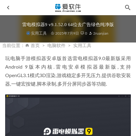
雷电模拟器9 v9.1.52.0 64位去广告绿色纯净版
实用工具
2025年7月9日
0
2ruanjian
当前位置：
首页
电脑软件
实用工具
玩电脑手游模拟器安卓版首选雷电模拟器9.0最新版采用
Android 9版本内核.雷电安卓模拟器最新版,支持
IDM UEStudio v25.0.0.32 中文激活版-十六进制文字编译器
OpenGL3.1模式3D渲染,游戏稳定多开无压力,提供谷歌安装
2025-07-08
器,一键宏按键,脚本录制,多开分屏同步器等功能.
Adobe Photoshop Beta 2026 27.5.0.3417 中文一键安装版
2026-02-11
Perfectly Clear Workbench v5.0.0.3037 中文免安装便携版
2026-01-16
Ashampoo UnInstaller 16.00.02 中文精简安装版
2026-02-01
Topaz Photo AI v4.0.1 免安装中文便携版
2025-06-24