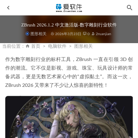
ZBrush 2026.1.2 中文激活版-数字雕刻行业软件
图形相关
2026年3月23日
0
2ruanjian
当前位置：
首页
电脑软件
图形相关
作为数字雕刻行业的标杆工具，ZBrush 一直在引领 3D 创
作的潮流。它不仅是影视、游戏、珠宝、玩具设计师的常
数字音频工作站-REAPER v7.62 中文便携版
2026-03-01
备武器，更是无数艺术家心中的“虚拟黏土”。而这一次，
ZebraDesigner for Developers v3.3.0.97 中文破解版-标签和条
ZBrush 2026 又带来了不少让人惊喜的新特性！
码设计软件
2026-02-08
Stellar Photo Recovery v12.5.0.0 中文专业版破解版
2026-03-
23
Adobe Camera Raw v17.4中文版-优秀RAW处理工具
2025-
06-23
Print Conductor v11.0.2603.4160 中文特别版 一键批量打印文