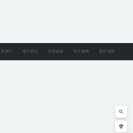
联系我们
用户协议
友情链接
官方微博
返回顶部