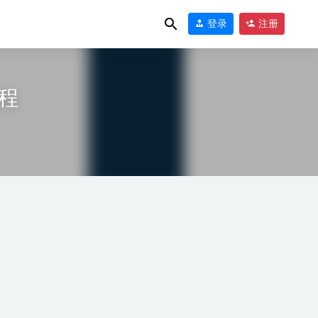
登录
注册
教程
6-02-08