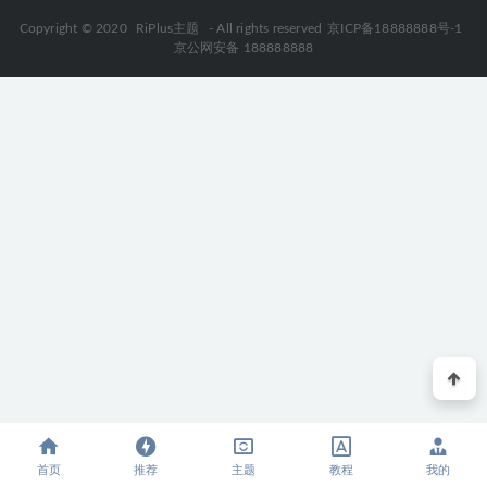
Copyright © 2020
RiPlus主题
- All rights reserved
京ICP备18888888号-1
京公网安备 188888888
首页
推荐
主题
教程
我的