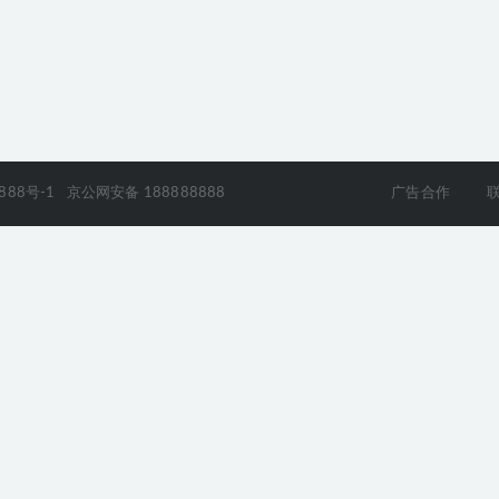
888号-1
京公网安备 188888888
广告合作