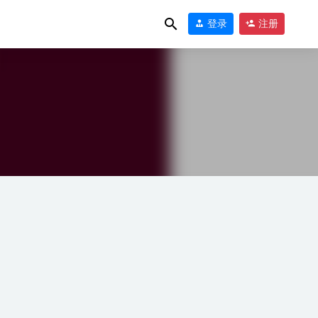
登录
注册