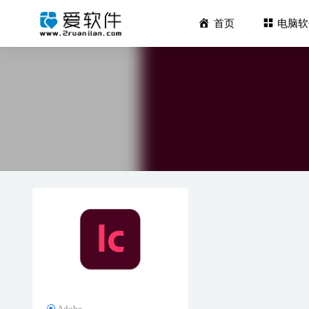
首页
电脑软
Stellar 
Topaz G
WebStor
Axialis
Lumion
Adobe