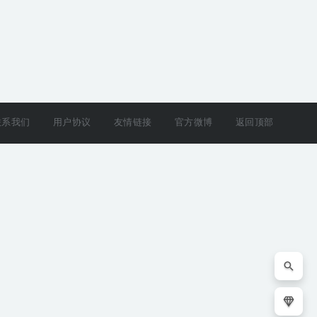
联系我们
用户协议
友情链接
官方微博
返回顶部