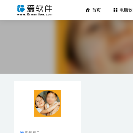
首页
电脑软
阿香婆 Asha
IObit U
Winxvi
RubyMin
Adobe Br
视频相关